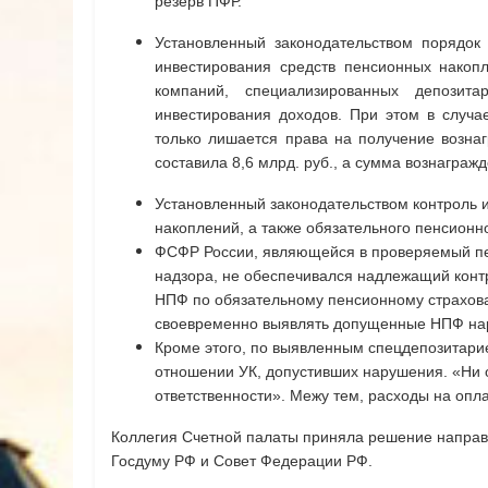
резерв ПФР.
Установленный законодательством порядок
инвестирования средств пенсионных накопл
компаний, специализированных депозит
инвестирования доходов. При этом в случа
только лишается права на получение вознаг
составила 8,6 млрд. руб., а сумма вознагражд
Установленный законодательством контроль 
накоплений, а также обязательного пенсион
ФСФР России, являющейся в проверяемый пе
надзора, не обеспечивался надлежащий конт
НПФ по обязательному пенсионному страхова
своевременно выявлять допущенные НПФ на
Кроме этого, по выявленным спецдепозитар
отношении УК, допустивших нарушения. «Ни
ответственности». Межу тем, расходы на оплат
Коллегия Счетной палаты приняла решение направит
Госдуму РФ и Совет Федерации РФ.