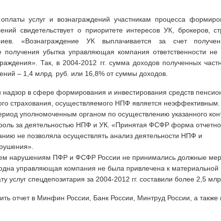
 оплаты услуг и вознаграждений участникам процесса формиро
ений свидетельствует о приоритете интересов УК, брокеров, с
ариев. «Вознаграждение УК выплачивается за счет получе
е получения убытка управляющая компания ответственности не 
раждения». Так, в 2004-2012 гг. сумма доходов полученных час
ений – 1,4 млрд. руб. или 16,8% от суммы доходов.
и надзор в сфере формирования и инвестирования средств пенсио
ного страхования, осуществляемого НПФ является неэффективным.
риод уполномоченным органом по осуществлению указанного кон
роль за деятельностью НПФ и УК. «Принятая ФСФР форма отчетно
нию не позволяла осуществлять анализ деятельности НПФ и
рушения».
ием нарушениям ПФР и ФСФР России не принимались должные мер
 одна управляющая компания не была привлечена к материальной
у услуг спецдепозитария за 2004-2012 гг. составили более 2,5 млр
ь отчет в Минфин России, Банк России, Минтруд России, а также 