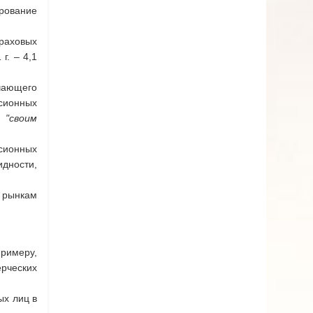
рование
раховых
г. – 4,1
чающего
нсионных
 "своим
сионных
идности,
 рынкам
примеру,
ерческих
ых лиц в