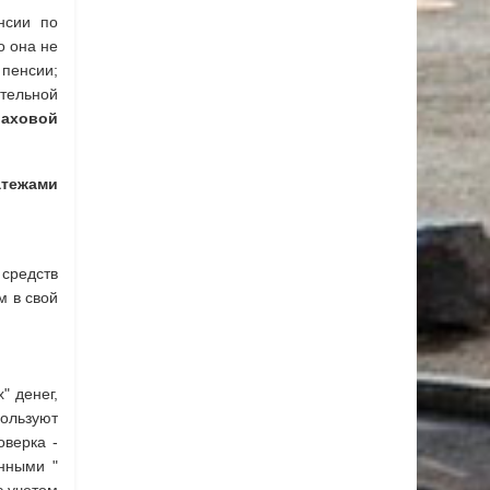
нсии по
о она не
пенсии;
ительной
раховой
тежами
 средств
м в свой
" денег,
пользуют
оверка -
нными "