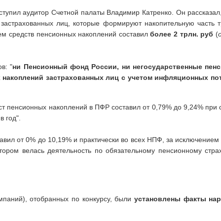
ступил аудитор Счетной палаты Владимир Катренко. Он рассказал,
 застрахованных лиц, которые формируют накопительную часть 
ъем средств пенсионных накоплений составил
более 2 трлн. руб
(
в: "
ни Пенсионный фонд России, ни негосударственные пен
 накоплений застрахованных лиц с учетом инфляционных пот
ост пенсионных накоплений в ПФР составил от 0,79% до 9,24% при
в год".
вил от 0% до 10,19% и практически во всех НПФ, за исключением
тором велась деятельность по обязательному пенсионному стр
мпаний), отобранных по конкурсу, были
установлены факты на