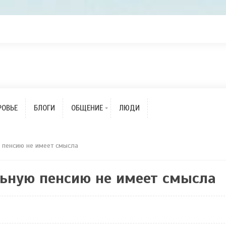
Болталка
Пенсии и их начисление
Жалобы, иски,
обращения к ПФРФ
РОВЬЕ
БЛОГИ
ОБЩЕНИЕ
ЛЮДИ
О сайте
 пенсию не имеет смысла
ьную пенсию не имеет смысла