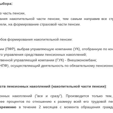
выбора:
 часть пенсии,
ания накопительной части пенсии, тем самым направив все ст
тели, на формирование страховой части пенсии.
обов формирования накопительной пенсии:
и (ПФР), выбрав управляющую компанию (УК), отобранную по кон
го управления средствами пенсионных накоплений;
твенной управляющей компании (ГУК) - Внешэкономбанк;
(НПФ), осуществляющий деятельность по обязательному пенсионн
тв пенсионных накоплений (накопительной части пенсии)
:
нных накоплений ("все и сразу"). Производится только тем,
нее процентов по отношению к размеру всей его трудовой пе
временно
в течение 2 месяцев с момента обращения гражд