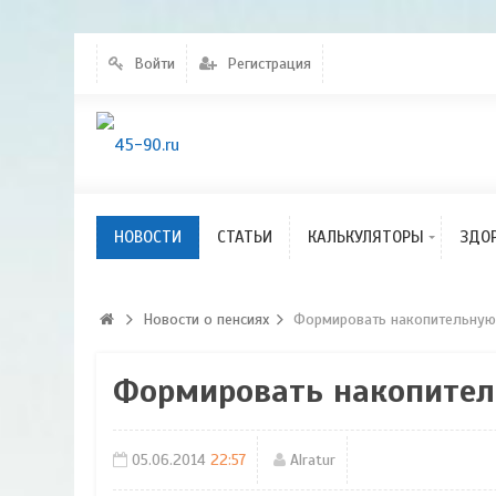
Калькулятор
индексации пенсий
Войти
Регистрация
Калькулятор расчета
КСЗ
Калькулятор
перерасчета пенсий
Калькулятор расчета
размера пенсионного
НОВОСТИ
Новости
СТАТЬИ
КАЛЬКУЛЯТОРЫ
ЗДО
капитала
Новости о пенсиях
Формировать накопительную
Формировать накопител
05.06.2014
22:57
Alratur