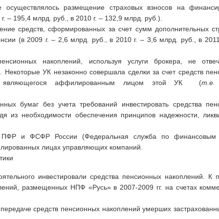
е осуществлялось размещение страховых взносов на финанси
 – 195,4 млрд. руб., в 2010 г. – 132,9 млрд. руб.).
ние средств, сформированных за счет сумм дополнительных ст
и (в 2009 г. – 2,6 млрд. руб., в 2010 г. – 3,6 млрд. руб., в 2011 
енсионных накоплений, используя услуги брокера, не отве
. Некоторые УК незаконно совершала сделки за счет средств пе
ера являющегося аффилированным лицом этой УК (
т.е.
нных бумаг без учета требований инвестировать средства пен
дя из необходимости обеспечения принципов надежности, ликв
в ПФР и ФСФР России (Федеральная служба по финансовым
лированных лицах управляющих компаний.
тики
ятельного инвестировали средства пенсионных накоплений. К 
лений, размещенных НПФ «Русь» в 2007-2009 гг. на счетах комм
ередаче средств пенсионных накоплений умерших застрахованн