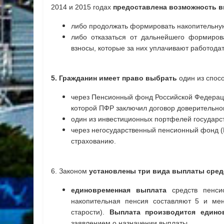
2014 и 2015 годах
предоставлена возможность 
либо продолжать формировать накопительную
либо отказаться от дальнейшего формиров
взносы, которые за них уплачивают работода
5. Гражданин имеет право выбрать
один из спос
через Пенсионный фонд Российской Федераци
которой ПФР заключил договор доверительно
один из инвестиционных портфелей государс
через негосударственный пенсионный фонд 
страхованию.
6. Законом
установлены три вида выплаты средс
единовременная выплата
средств пенсио
накопительная пенсия составляют 5 и ме
старости).
Выплата производится едино
заявлением о назначении выплаты.