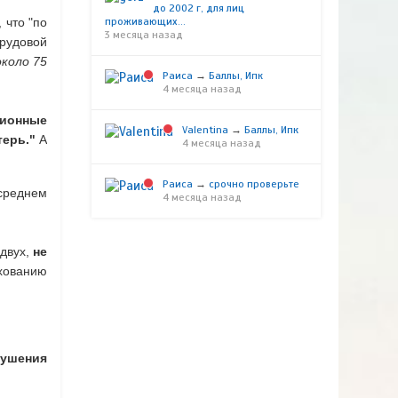
до 2002 г, для лиц
 что "по
проживающих...
3 месяца назад
трудовой
около 75
Раиса
→
Баллы, Ипк
4 месяца назад
сионные
Valentina
→
Баллы, Ипк
ерь."
А
4 месяца назад
Раиса
→
срочно проверьте
 среднем
4 месяца назад
 двух,
не
ахованию
рушения