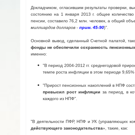
Докладчиком, огласившим результаты проверки, вы
состоянию на 1 января 2013 г. общее количество
пенсии, составило 76,2 млн. человек, а общий об
миллиардов долларов
-
прим
.
45-90
)".
Основной вывод, сделанный Счетной палатой, тако
фонды не обеспечили сохранность пенсионных
именно:
"В период 2004-2012 гг. среднегодовой прир
темпе роста инфляции в этом периоде 9,65% 
"Прирост пенсионных накоплений в НПФ соста
превысил рост инфляции
за период, в ко
каждого из НПФ".
"В деятельности ПФР, НПФ и УК (управляющих ко
действующего законодательства
», такие, как: