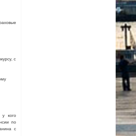
раховые
курсу, с
ому
 у кого
нсии по
анина с