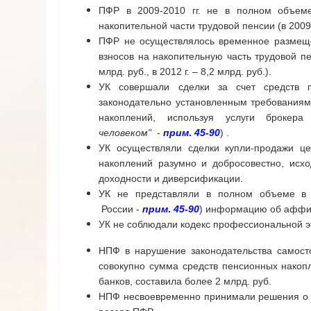
ПФР в 2009-2010 гг. не в полном объем
накопительной части трудовой пенсии (в 2009 г.
ПФР не осуществлялось временное размеще
взносов на накопительную часть трудовой пенси
млрд. руб., в 2012 г. – 8,2 млрд. руб.).
УК совершали сделки за счет средств п
законодательно установленным требованиям
накоплений, используя услуги брок
человеком"
-
прим
.
45-90
) .
УК осуществляли сделки купли-продажи це
накоплений разумно и добросовестно, исхо
доходности и диверсификации.
УК не представляли в полном объеме 
России -
прим
.
45-90
) информацию об аффи
УК не соблюдали кодекс профессиональной э
НПФ в нарушение законодательства самосто
совокупно сумма средств пенсионных накоп
банков, составила более 2 млрд. руб.
НПФ несвоевременно принимали решения о п