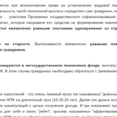
ется при возникновении права на установление трудовой пе
тельность такой пенсионной выплаты определяет сам гражданин, н
и - участники Программы государственного софинансирования 
итал, которые направили его средства на формирование накоп
тся ежемесячно равными платежами одновременно со ст
и по старости
. Выплачивается ежемесячно
равными пла
и гражданина
.
рмируются в негосударственном пенсионном фонде
, выплату
Ф. В этом случае гражданину необходимо обратиться с заявление
накоплений - это очень лакомый кусок так называемых "длинных
или НПФ на длительный срок (10-15-20 лет). Далее эти деньги ис
их манипуляций с целью получения дохода. И как показывает пр
 а для себя и своих "ребят", красиво называемых "аффилирова