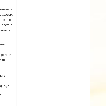
вания и
траховых
нных от
несет, а
тными УК
нных
троля и
сти
ы в
д. руб.
в