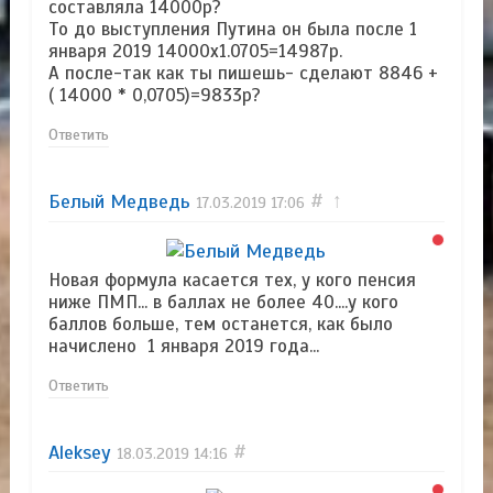
составляла 14000р?
То до выступления Путина он была после 1
января 2019 14000х1.0705=14987р.
А после-так как ты пишешь- сделают 8846 +
( 14000 * 0,0705)=9833р?
Ответить
Белый Медведь
#
↑
17.03.2019
17:06
Новая формула касается тех, у кого пенсия
ниже ПМП... в баллах не более 40....у кого
баллов больше, тем останется, как было
начислено 1 января 2019 года...
Ответить
Aleksey
#
18.03.2019
14:16