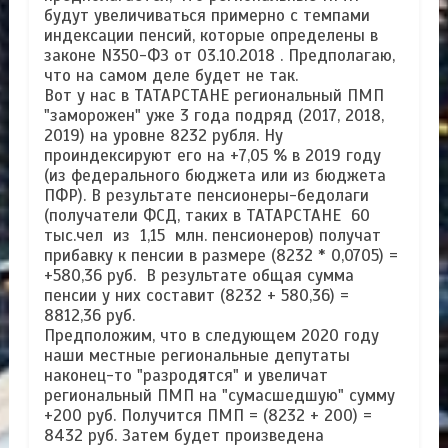
будут увеличиваться примерно с темпами
индексации пенсий, которые определены в
законе N350-ФЗ от 03.10.2018 . Предполагаю,
что на самом деле будет не так.
Вот у нас в ТАТАРСТАНЕ региональный ПМП
"заморожен" уже 3 года подряд (2017, 2018,
2019) на уровне 8232 рубля. Ну
проиндексируют его на +7,05 % в 2019 году
(из федерального бюджета или из бюджета
ПФР). В результате пенсионеры-бедолаги
(получатели ФСД, таких в ТАТАРСТАНЕ 60
тыс.чел из 1,15 млн. пенсионеров) получат
прибавку к пенсии в размере (8232 * 0,0705) =
+580,36 руб. В результате общая сумма
пенсии у них составит (8232 + 580,36) =
8812,36 руб.
Предположим, что в следующем 2020 году
наши местные региональные депутаты
наконец-то "разрод
я
тся" и увеличат
региональный ПМП на "сумасшедшую" сумму
+200 руб. Получится ПМП = (8232 + 200) =
8432 руб. Затем будет произведена