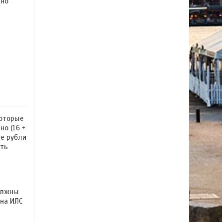
ьно
которые
но (16 +
ие рубли
ать
должны
 на ИЛС