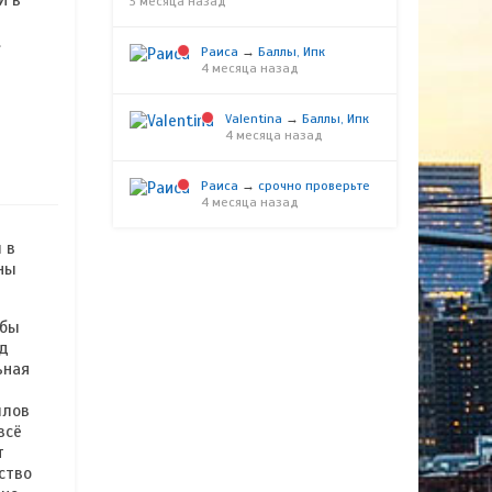
И в
3 месяца назад
.
Раиса
→
Баллы, Ипк
й
4 месяца назад
Valentina
→
Баллы, Ипк
4 месяца назад
Раиса
→
срочно проверьте
4 месяца назад
 в
аны
 бы
од
ьная
ллов
всё
т
ство