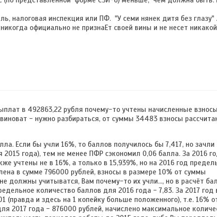
С (по представленной форме СЗИ-6) меньше, чем должна быть. 
ель, налоговая инспекция или ПФ. "У семи нянек дитя без глазу" 
никогда официально не признаЕт своей вины и не несет никако
выплат в 492863,22 рубля почему-то учтены начисленные взносы
 виноват - нужно разбираться, от суммы 34483 взносы рассчит
лла. Если бы учли 16%, то баллов получилось бы 7,417, но зачли
 2015 года), тем не менее ПФР сэкономил 0,06 балла. За 2016 г
кже учтены не в 16%, а только в 15,939%, но на 2016 год предел
лена в сумме 796000 рублей, взносы в размере 10% от суммы
 должны учитыватся, Вам почему-то их учли..., но в расчёт ба
редельное количество баллов для 2016 года - 7,83. За 2017 год 
1 (правда и здесь на 1 копейку больше положенного), т.е. 16% о
ля 2017 года - 876000 рублей, начислено максимальное количе