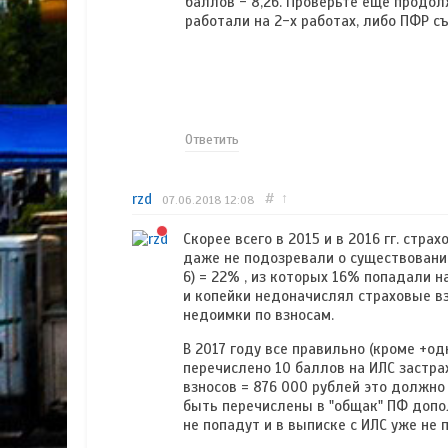
баллов - 8,26. Проверьте ещё продо
работали на 2-х работах, либо ПФР съе
Ответить
rzd
#
↑
07.06.2018
12:08
Скорее всего в 2015 и в 2016 гг. стр
даже не подозревали о существовании
6) = 22% , из которых 16% попадали 
и копейки недоначислял страховые в
недоимки по взносам.
В 2017 году все правильно (кроме +о
перечислено 10 баллов на ИЛС застра
взносов = 876 000 рублей это должно б
быть перечислены в "общак" ПФ допо
не попадут и в выписке с ИЛС уже не