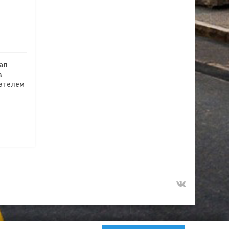
ал
в
дателем