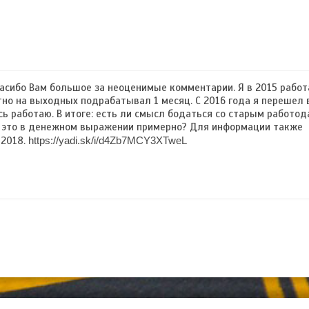
асибо Вам большое за неоценимые комментарии. Я в 2015 работ
тно на выходных подрабатывал 1 месяц. С 2016 года я перешел 
сь работаю. В итоге: есть ли смысл бодаться со старым работо
ко это в денежном выражении примерно? Для информации также
-2018.
https://yadi.sk/i/d4Zb7MCY3XTweL