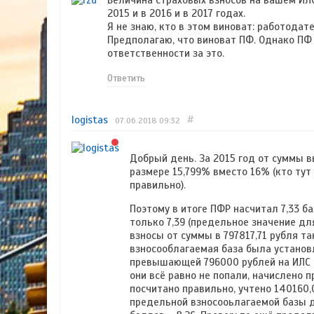
Величина страховых взносов на вашем ИЛ
2015 и в 2016 и в 2017 годах.
Я не знаю, кто в этом виноват: работодат
Предполагаю, что виноват ПФ. Однако ПФ 
ответственности за это.
Ответить
logistas
#
07.06.2018
09:32
Добрый день. За 2015 год от суммы 
размере 15,799% вместо 16% (кто тут
правильно).
Поэтому в итоге ПФР насчитал 7,33 ба
только 7,39 (предельное значение для
взносы от суммы в 797817,71 рубля та
взносооблагаемая база была установ
превышающей 796000 рублей на ИЛС не
они всё равно не попали, начислено п
посчитано правильно, учтено 140160,0
предельной взносооьлагаемой базы д