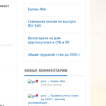
ивает
Баллы, Ипк
Севверная пенсия по выслуге
ФЗ-340
Вызов врача на дом
круглосуточно в СПБ и ЛО
общий трудовой стаж до 2001 г.
НОВЫЕ КОММЕНТАРИИ
gerz
→
Баллы, Ипк
3 месяца назад
gerz
→
Правила учёта стажа
до 2002 г, для лиц
проживающих...