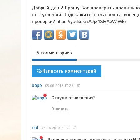
Добрый день! Прошу Вас проверить правильно
поступления. Подскажите, пожалуйста, извеще
проверки?
https://yadi.sk/i/AJjx4SRA3WtWkn
5 комментариев
Написать комментарий
uopp
#
03.06.2018
17:28
Откуда отчисления?
Ответить
rzd
#
06.06.2018
22:31