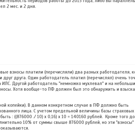
лжительность периодов работы до 2015 года, либо Вы параллел
л 2 мес. и 2 дня.
аховые взносы платили (перечисляли) два разных работодателя, 
 друг друга. Один работодатель платил (перечислял) очень точ
на ИЛС. Другой работодатель "немножко мухлевал" и на небольш
зносы. Хотя вообще-то ПФ должен был это обнаружить и взыск
дной копейки). В данном конкретном случае в ПФ должно быть
хованного лица. С учетом предельной величины базы страховых
ыть : ((876000 ./ 10) x 0,16) x 10 = 140160 рублей. Кроме того 
лнительно 10% от суммы свыше 876000 рублей, но эти "взносы"
 показываются.