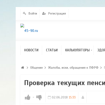
Калькулятор
индексации пенсий
Войти
Регистрация
Калькулятор расчета
КСЗ
Калькулятор
перерасчета пенсий
Калькулятор расчета
размера пенсионного
НОВОСТИ
Общение
СТАТЬИ
КАЛЬКУЛЯТОРЫ
ЗДО
капитала
Общение
Жалобы, иски, обращения к ПФРФ
Проверка текущих пенс
-
02.06.2018
15:33