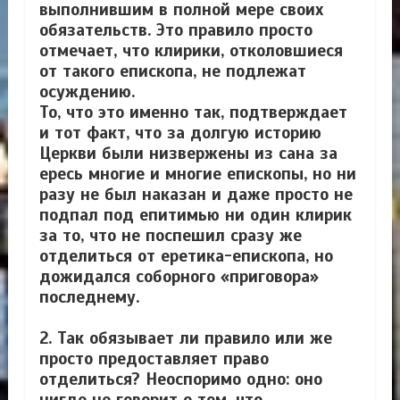
выполнившим в полной мере своих
обязательств. Это правило просто
отмечает, что клирики, отколовшиеся
от такого епископа, не подлежат
осуждению.
То, что это именно так, подтверждает
и тот факт, что за долгую историю
Церкви были низвержены из сана за
ересь многие и многие епископы, но ни
разу не был наказан и даже просто не
подпал под епитимью ни один клирик
за то, что не поспешил сразу же
отделиться от еретика-епископа, но
дожидался соборного «приговора»
последнему.
2. Так обязывает ли правило или же
просто предоставляет право
отделиться? Неоспоримо одно: оно
нигде не говорит о том, что