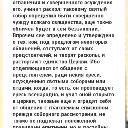
оглашения и совершенного осуждения
его, учинит раскол: таковому святый
собор определил быти совершенно
чужду всякаго священства, аще токмо
обличен будет в сем беззаконии.
Впрочем сие определено и утверждено
о тех, кои, под предлогом некоторых
обвинений, отступают от своих
предстоятелей, и творят расколы, и
расторгают единство Церкви. Ибо
отделяющиеся от общения с
предстоятелем, ради некия
ереси,
осужденныя святыми соборами или
отцами, когда, то есть, он проповедует
ересь всенародно, и учит оной открыто
в церкви,
таковые аще и оградят себя
от общения с глаголемым епископом,
прежде соборного рассмотрения, не
токмо не подлежат положенной
правилами епитимии, но и достойны