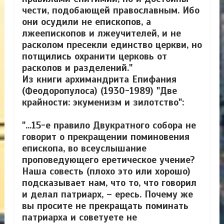
чести, подобающей православным. Ибо
они осудили не епископов, а
лжеепископов и лжеучителей, и не
расколом пресекли единство церкви, но
потщились охранити церковь от
расколов и разделений."
Из книги архимандрита Епифания
(Феодоропулоса) (1930-1989) "Две
крайности: экуменизм и зилотство":
"...15-е правило Двукратного собора не
говорит о прекращении поминовения
епископа, во всеуслышание
проповедующего еретическое учение?
Наша совесть (плохо это или хорошо)
подсказывает нам, что то, что говорил
и делал патриарх, – ересь. Почему же
вы просите не прекращать поминать
патриарха и советуете не