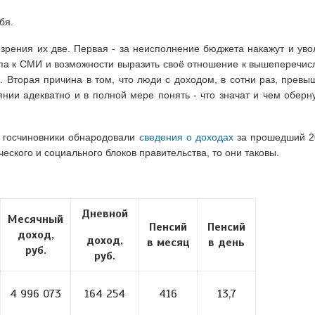
ебя.
ния их две. Первая - за неисполнение бюджета накажут и увол
тупа к СМИ и возможности выразить своё отношение к вышеперечи
".
Вторая причина в том, что люди с доходом, в сотни раз, пре
янии адекватно и в полной мере понять - что значат и чем оберн
 госчиновники обнародовали
сведения о доходах
за прошедший 20
еского и социального блоков правительства, то они таковы.
Дневной
Месячный
Пенсий
Пенсий
доход,
доход,
в месяц
в день
руб.
руб.
4 996 073
164 254
416
13,7