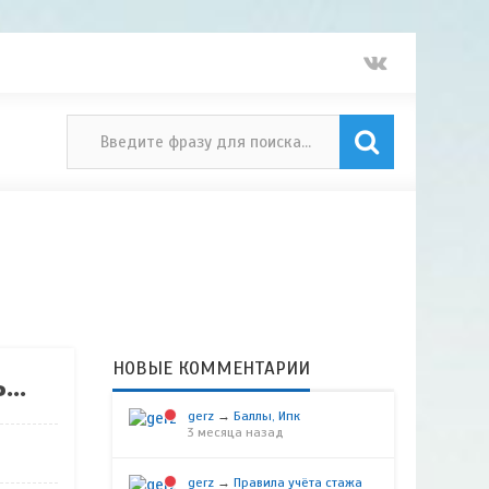
НОВЫЕ КОММЕНТАРИИ
..
gerz
→
Баллы, Ипк
3 месяца назад
gerz
→
Правила учёта стажа