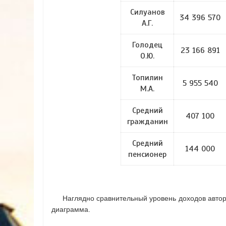
Силуанов
34 396 570
А.Г.
Голодец
23 166 891
О.Ю.
Топилин
5 955 540
М.А.
Средний
407 100
гражданин
Средний
144 000
пенсионер
Наглядно сравнительный уровень доходов авторов
диаграмма.