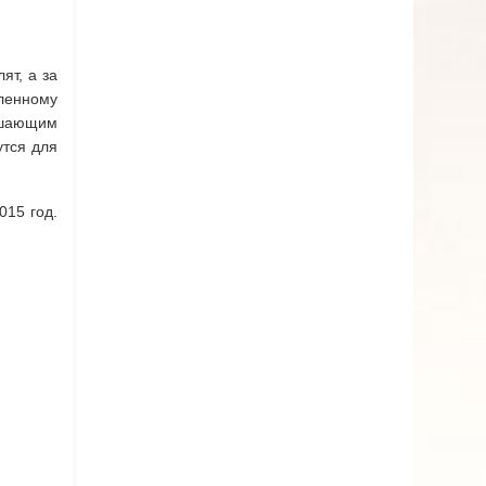
ят, а за
сленному
вышающим
утся для
15 год.