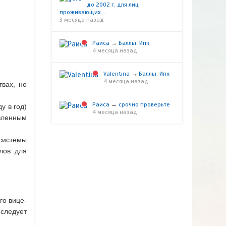
до 2002 г, для лиц
проживающих...
3 месяца назад
Раиса
→
Баллы, Ипк
4 месяца назад
Valentina
→
Баллы, Ипк
4 месяца назад
твах, но
Раиса
→
срочно проверьте
у в год)
4 месяца назад
вленным
системы
лов для
о вице-
следует