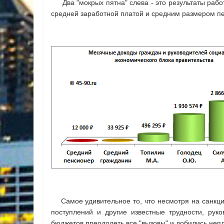
Два "мокрых пятна" слева - это результаты рабо
средней заработной платой и средним размером пен
Самое удивительное то, что несмотря на санкци
поступлений и другие известные трудности, рук
бюджетов преодолеть все "вызовы" и добились неп