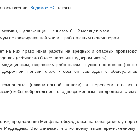
в изложении "
Ведомостей
" таковы:
 мужчин, и для женщин – с шагом 6–12 месяцев в год.
нимум ее фиксированной части – работающим пенсионерам.
ет на них право из-за работы на вредных и опасных производс
одствах (сейчас это более половины «досрочников»).
медицинским, творческим работникам – нужно постепенно (по год
 досрочной пенсии стаж, чтобы он совпадал с общеустано
о компонента (накопительной пенсии) и перевести его из 
квази(якобы)добровольное, с
одновременным внедрением стиму
и», предложения Минфина обсуждались на совещаниях у первог
 Медведева. Это означает, что ко всему вышеперечисленному 