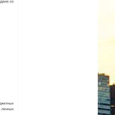
ждане со
юджетных
 личных