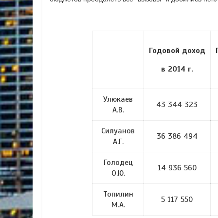
Годовой доход
в 2014 г.
Улюкаев
43 344 323
А.В.
Силуанов
36 386 494
А.Г.
Голодец
14 936 560
О.Ю.
Топилин
5 117 550
М.А.