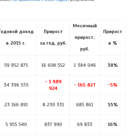
Месячный
Годовой доход
Прирост
Прирост
прирост,
в 2015 г.
за год, руб.
в %
руб.
59 952 875
16 608 552
1 384 046
38%
-
1 989
34 396 570
-
165 827
-5%
924
23 166 891
8 230 331
685 861
55%
5 955 540
837 990
69 833
16%