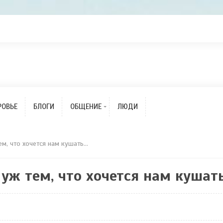
Болталка
Пенсии и их начисление
Жалобы, иски,
обращения к ПФРФ
РОВЬЕ
БЛОГИ
ОБЩЕНИЕ
ЛЮДИ
О сайте
м, что хочется нам кушать...
уж тем, что хочется нам кушать.