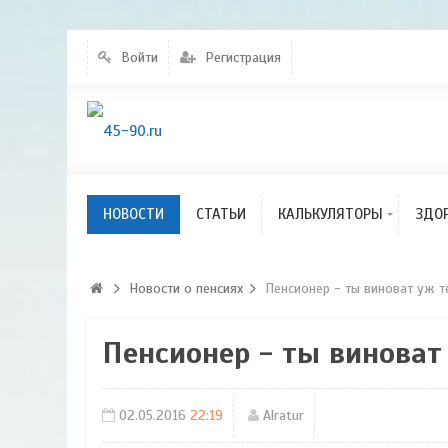
Калькулятор
индексации пенсий
Войти
Регистрация
Калькулятор расчета
КСЗ
Калькулятор
перерасчета пенсий
Калькулятор расчета
размера пенсионного
НОВОСТИ
Новости
СТАТЬИ
КАЛЬКУЛЯТОРЫ
ЗДО
капитала
Новости о пенсиях
Пенсионер - ты виноват уж те
Пенсионер - ты виноват 
02.05.2016
22:19
Alratur