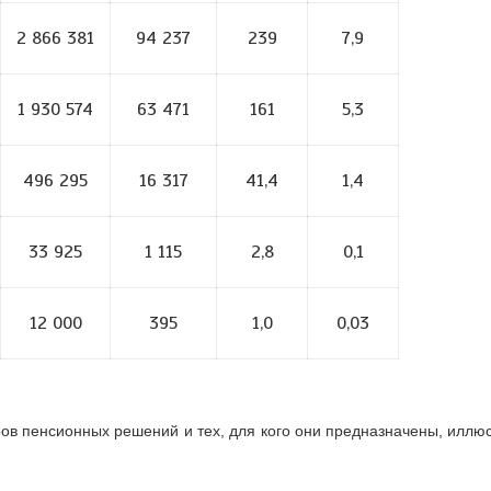
2 866 381
94 237
239
7,9
1 930 574
63 471
161
5,3
496 295
16 317
41,4
1,4
33 925
1 115
2,8
0,1
12 000
395
1,0
0,03
 пенсионных решений и тех, для кого они предназначены, иллю