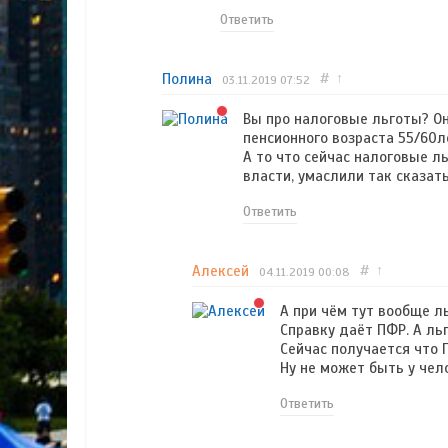
Ответить
Полина
#
↑
03.11.2019
07:52
Вы про налоговые льготы? О
пенсионного возраста 55/60л
А то что сейчас налоговые л
власти, умаслили так сказать
Ответить
Алексей
#
↑
04.11.2019
00:08
А при чём тут вообще л
Справку даёт ПФР. А ль
Сейчас получается что 
Ну не может быть у чел
Ответить