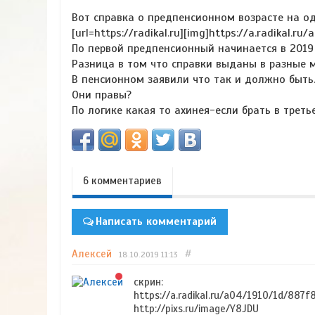
Вот справка о предпенсионном возрасте на о
[url=https://radikal.ru][img]https://a.radikal.r
По первой предпенсионный начинается в 2019 
Разница в том что справки выданы в разные м
В пенсионном заявили что так и должно быть
Они правы?
По логике какая то ахинея-если брать в трет
6 комментариев
Написать комментарий
Алексей
#
18.10.2019
11:13
скрин:
https://a.radikal.ru/a04/1910/1d/887f
http://pixs.ru/image/Y8JDU