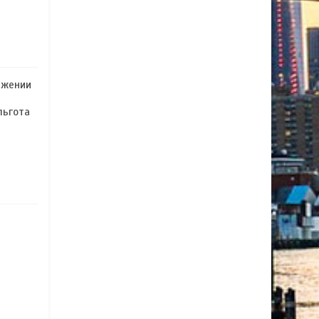
ижении
льгота