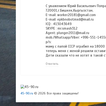
С уважением Юрий Васильевич Попра
720001,г.Бишкек,Кыргызстан,
E-mail: worker20181@gmail.com
E-mail: epkbnobotmxd@mail.ru
ICQ : 413043649
SKYPE : mr.smash312
Agent: plunger2011@mail.ru
mob./Whatsapp/Viber: +996-551-145
p/s:
маму с папой СССР ограбил на 18000
теперь меня с женой решили оставит
Дети сказали что не хотят в такой с
Ответить
45-90.ru
© 2026 Все права защищены!