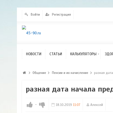
Калькулятор
индексации пенсий
Войти
Регистрация
Калькулятор расчета
КСЗ
Калькулятор
перерасчета пенсий
Калькулятор расчета
размера пенсионного
НОВОСТИ
Общение
СТАТЬИ
КАЛЬКУЛЯТОРЫ
ЗДО
капитала
Общение
Пенсии и их начисление
разная дата
разная дата начала пре
-
18.10.2019
11:07
Алексей