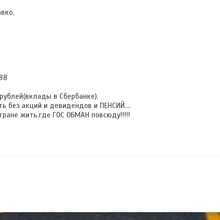
вко,
588
 рублей(вклады в Сбербанке),
ь без акций и девидендов и ПЕНСИЙ....
тране жить,где ГОС ОБМАН повсюду!!!!!