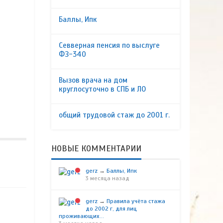
Баллы, Ипк
Севверная пенсия по выслуге
ФЗ-340
Вызов врача на дом
круглосуточно в СПБ и ЛО
общий трудовой стаж до 2001 г.
НОВЫЕ КОММЕНТАРИИ
gerz
→
Баллы, Ипк
3 месяца назад
gerz
→
Правила учёта стажа
до 2002 г, для лиц
проживающих...