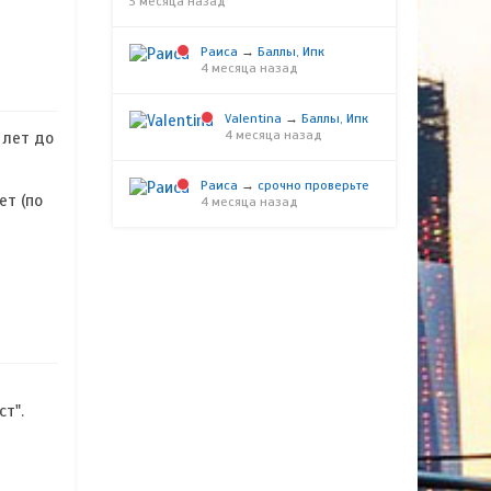
3 месяца назад
Раиса
→
Баллы, Ипк
4 месяца назад
Valentina
→
Баллы, Ипк
4 месяца назад
 лет до
Раиса
→
срочно проверьте
ет (по
4 месяца назад
ст".