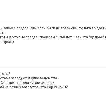
ни раньше предпенсионерам были не положены, только по дост
ет.
ьготы доступны предпенсионерам 55/60 лет - так это "щедрая" 
 народ(((
ьготы?
готами заведуют другие ведомства.
ПФР берёт на себя чужие функции.
овека разных возрастов-это сюр какой то