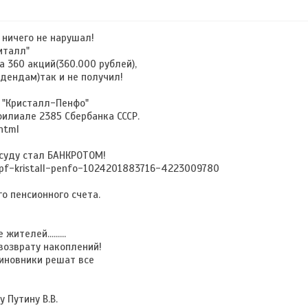
 ничего не нарушал!
питалл"
а 360 акций(360.000 рублей),
дендам)так и не получил!
 "Кристалл-Пенфо"
филиале 2385 Сбербанка СССР.
html
 суду стал БАНКРОТОМ!
/npf-kristall-penfo-1024201883716-4223009780
о пенсионного счета.
ителей.........
возврату накоплений!
чиновники решат все
 Путину В.В.