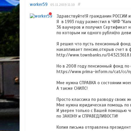
worker59
#
05.11.2019
11:10
Здравствуйте!Я гражданин РОССИИ и
Я в 1993 году разместил в ЧИФ "Ка
36 ваучеров и получил Сертификат н
по которым ни одного рубля(по деви
Я решил что пусть пенсионный фонд
накапливает пенсию,открыв счет в 
http://www.townbanks.ru/043213618.
Но в 2008 году пенсионный фонд по
https://www.prima-inform.ru/cat/cc
Мне нужна СПРАВКА о состоянии моег
А также СНИЛС!
Просто классика по разводу своих же ж
Мне нужна юридическая помощь по 
И уверен только с Вашей помощью 
по ЗАКОНУ и СПРАВЕДЛИВОСТИ!
Копия письма отправлена президенту