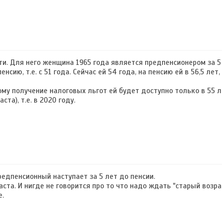
ти. Для него женщина 1965 года является предпенсионером за 5
сию, т.е. с 51 года. Сейчас ей 54 года, на пенсию ей в 56,5 лет,
ому получение налоговых льгот ей будет доступно только в 55 л
та), т.е. в 2020 году.
едпенсионный наступает за 5 лет до пенсии.
аста. И нигде не говорится про то что надо ждать "старый возра
е.