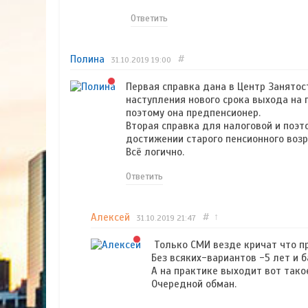
Ответить
Полина
#
31.10.2019
19:00
Первая справка дана в Центр Занятос
наступления нового срока выхода на пен
поэтому она предпенсионер.
Вторая справка для налоговой и поэт
достижении старого пенсионного возрас
Всё логично.
Ответить
Алексей
#
↑
31.10.2019
21:47
Только СМИ везде кричат что пр
Без всяких-вариантов -5 лет и б
А на практике выходит вот тако
Очередной обман.