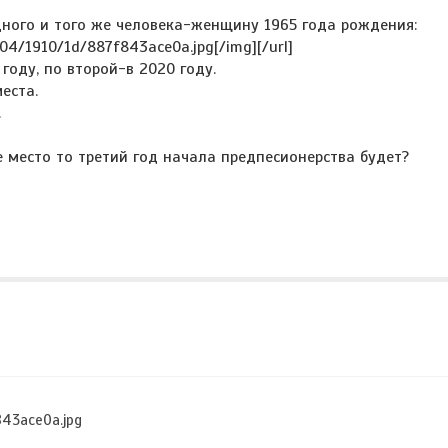
дного и того же человека-женщину 1965 года рождения:
u/a04/1910/1d/887f843ace0a.jpg[/img][/url]
году, по второй-в 2020 году.
еста.
.
ье место то третий год начала предпесионерства будет?
843ace0a.jpg