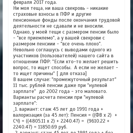
февраля 2017 года.
Ни моя теща, ни ваша свекровь - никакие
страховые взносы в ПФР и другие
пенсионные фонды после окончания трудовой
деятельности не сдавали и не вносили.
Однако, у моей тещи с размером пенсии было
- "все приемлемо", а у вашей свекрови с
размером пенсиии - "все очень плохо".
Невольно соглашусь с выводами одного из
участников (пользователей) нашего сайта в
отношении ПФР: "Если кто-то желает решить
вопрос, то ищет способы. А если не желает -
то ищет причины" [ для отказа]
В вашем случае: "промежуточный результат"
11 тыс. рублей пенсии даже при "нулевой
зарплате" до 2002 года - это маловато.
Варианты расчета пенсии при "нулевой
зарплате":
_1. вариант: стаж 45 лет до 1991 года +
валоризация (за 45 лет): Пенсия = ((ФВ x 2) +
СЧ) = ((4805.11 x 2) + 2240.47) = (9610.22 +
2240.47) = 11850.69 руб.
_2. вариант: стаж 45 лет до 1991 года + без