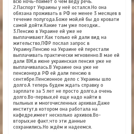
всю ночь-поймет о чем веду речь.
2.Паспорт Украины у неё остался.Но она
обязана проживать в РФ не менее 3 месяцев в
течение полугода.Боже мой,ей бы до кровати
самой дойти.Какие там уже поездки...
3.Пенсию в Украине ей уже не
выплачивают.Как только ей дали вид на
жительство,ПФР послал запрос в
Украину.Пенсию на Украине ей перестали
выплачивать практически мгновенно.В мае ей
дали ВЖ,в июне украинская пенсия уже не
выплачивалась.В Украине она уже не
пенсионер,в РФ ей дали пенсию в
сентябре.Пенсионное дело с Украины шло
долго.А теперь будем ждать справку о
зарплате за 5 лет не просто долго,а очень
долго.Во-первых,её еще надо найти в
пыльных и многочисленных архивах.Даже
институт,в котором она работала на
кафедре,имеет несколько архивов.Во-
вторых,не факт,что эти данные
сохранились.Но ждём и надеемся.