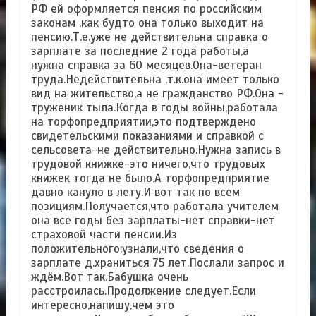
РФ ей оформляется пенсия по российским
законам ,как будто она только выходит на
пенсию.Т.е.уже не действительна справка о
зарплате за последние 2 года работы,а
нужна справка за 60 месяцев.Она-ветеран
труда.Недействительна ,т.к.она имеет только
вид на жительство,а не гражданство РФ.Она -
труженик тыла.Когда в годы войны,работала
на торфопредприятии,это подтверждено
свидетельскими показаниями и справкой с
сельсовета-не действительно.Нужна запись в
трудовой книжке-это ничего,что трудовых
книжек тогда не было.А торфопредприятие
давно кануло в лету.И вот так по всем
позициям.Получается,что работала учителем
она все годы без зарплаты-нет справки-нет
страховой части пенсии.Из
положительного:узнали,что сведения о
зарплате д.храниться 75 лет.Послали запрос и
ждём.Вот так.Бабушка очень
расстроилась.Продолжение следует.Если
интересно,напишу,чем это