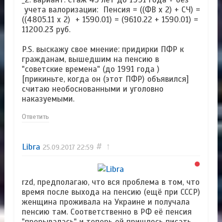
учета валоризации: Пенсия = ((ФВ x 2) + СЧ) =
((4805.11 x 2) + 1590.01) = (9610.22 + 1590.01) =
11200.23 руб.
P.S. выскажу свое мнение: придирки ПФР к
гражданам, вышедшим на пенсию в
"советские времена" (до 1991 года )
[прикиньте, когда он (этот ПФР) объявился]
считаю необоснованными и уголовно
наказуемыми.
Ответить
Libra
#
↑
25.09.2017
22:59
rzd, предполагаю, что вся проблема в том, что
время после выхода на пенсию (ещё при СССР)
женщина проживала на Украине и получала
пенсию там. Соответственно в РФ её пенсия
"прерывалась" и теперь ей пришлось писать