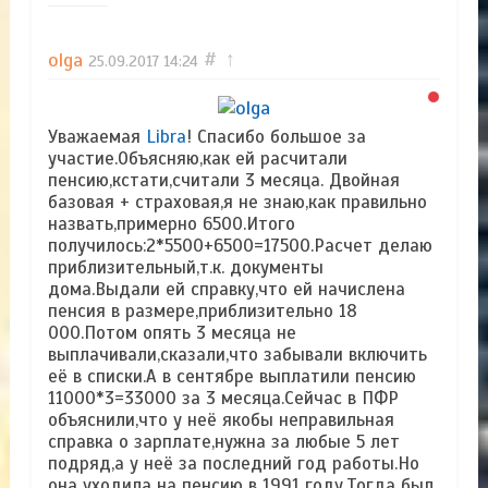
olga
#
↑
25.09.2017
14:24
Уважаемая
Libra
! Спасибо большое за
участие.Объясняю,как ей расчитали
пенсию,кстати,считали 3 месяца. Двойная
базовая + страховая,я не знаю,как правильно
назвать,примерно 6500.Итого
получилось:2*5500+6500=17500.Расчет делаю
приблизительный,т.к. документы
дома.Выдали ей справку,что ей начислена
пенсия в размере,приблизительно 18
000.Потом опять 3 месяца не
выплачивали,сказали,что забывали включить
её в списки.А в сентябре выплатили пенсию
11000*3=33000 за 3 месяца.Сейчас в ПФР
объяснили,что у неё якобы неправильная
справка о зарплате,нужна за любые 5 лет
подряд,а у неё за последний год работы.Но
она уходила на пенсию в 1991 году.Тогда был