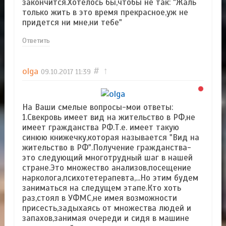
закончится.Хотелось бы,чтобы не так: "Жаль
только жить в это время прекрасное,уж не
придется ни мне,ни тебе"
Ответить
olga
#
↑
09.10.2017
11:39
На Ваши смелые вопросы-мои ответы:
1.Свекровь имеет вид на жительство в РФ,не
имеет гражданства РФ.Т.е. имеет такую
синюю книжечку,которая называется "Вид на
жительство в РФ".Получение гражданства-
это следующий многотрудный шаг в нашей
стране.Это множество анализов,посещение
нарколога,психотетерапевта,...Но этим будем
заниматься на следущем этапе.Кто хоть
раз,стоял в УФМС,не имея возможности
присесть,задыхаясь от множества людей и
запахов,занимая очереди и сидя в машине