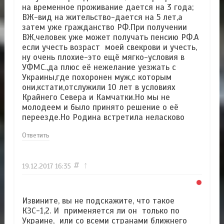
на временное проживание дается на 3 года;
ВЖ-вид на жительство-дается на 5 лет,а
затем уже гражданство РФ.При получении
ВЖ,человек уже может получать пенсию РФ.А
если учесть возраст моей свекрови и учесть,
ну очень плохие-это ещё мягко-условия в
УФМС.,да плюс её нежелание уезжать с
Украины,где похоронен муж,с которым
они,кстати,отслужили 10 лет в условиях
Крайнего Севера и Камчатки.Но мы не
молодеем и было принято решение о её
переезде.Но Родина встретила неласково
Ответить
#
↑
19.12.2017
16:35
Извините, вы не подскажите, что такое
КЗС-1,2. И применяется ли он только по
Украине, или со всеми странами ближнего