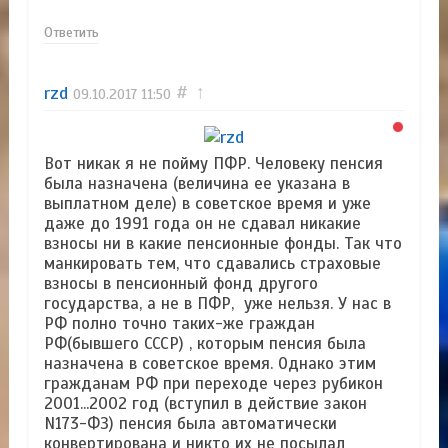
Ответить
rzd
#
↑
09.10.2017
11:50
Вот никак я не пойму ПФР. Человеку пенсия
была назначена (величина ее указана в
выплатном деле) в советское время и уже
даже до 1991 года он не сдавал никакие
взносы ни в какие пенсионные фонды. Так что
манкировать тем, что сдавались страховые
взносы в пенсионный фонд другого
государства, а не в ПФР, уже нельзя. У нас в
РФ полно точно таких-же граждан
РФ(бывшего СССР) , которым пенсия была
назначена в советское время. Однако этим
гражданам РФ при переходе через рубикон
2001...2002 год (вступил в действие закон
N173-ФЗ) пенсия была автоматически
конвертирована и никто их не посылал