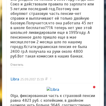
Союз и действовали правила по зарплате или
5 лет,или последний год.Поэтому они
обнуляют страховую часть пенсии-нет
справки и выплачивают ей только двойную
базовую.Получается,что она работала 45 лет
в школе бесплатно???А теперь нет уже этой
школы,её ликвидировали еще в 1995году. А
пенсионное дело пришло еще в мае
месяце,потом 2 месяца шло по нашему
городу.Кстати,украинская пенсия ее была
2400 гр.А получала на руки около 4800
руб.Вот такая комиссия в наших банках.
Ответить
Libra
#
↑
25.09.2017
15:19
Olga, фиксированная часть к страховой пенсии
равна 4823 руб. с копейками, в двойном
размере чуть больше 9646, соответственно