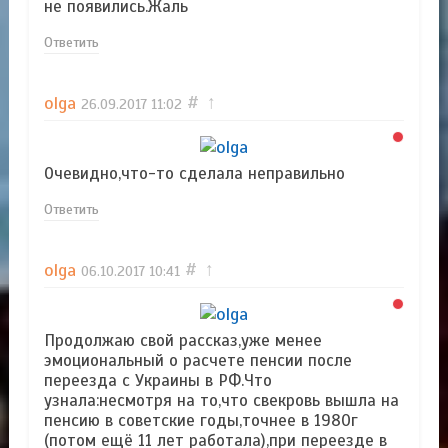
не появились.Жаль
Ответить
olga
#
↑
26.09.2017
11:02
Очевидно,что-то сделала неправильно
Ответить
olga
#
↑
06.10.2017
10:41
Продолжаю свой рассказ,уже менее
эмоциональный о расчете пенсии после
переезда с Украины в РФ.Что
узнала:несмотря на то,что свекровь вышла на
пенсию в советские годы,точнее в 1980г
(потом ещё 11 лет работала),при переезде в