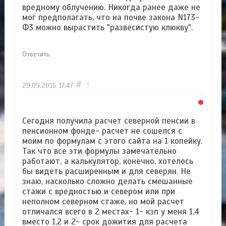
вредному облучению. Никогда ранее даже не
мог предполагать, что на почве закона N173-
Ф3 можно вырастить "развесистую клюкву".
Ответить
#
↑
29.09.2016
17:47
Сегодня получила расчет северной пенсии в
пенсионном фонде- расчет не сошелся с
моим по формулам с этого сайта на 1 копейку.
Так что все эти формулы замечательно
работают, а калькулятор, конечно, хотелось
бы видеть расширенным и для северян. Не
знаю, насколько сложно делать смешанные
стажи с вредностью и севером или при
неполном северном стаже, но мой расчет
отличался всего в 2 местах- 1- кзп у меня 1,4
вместо 1,2 и 2- срок дожития для расчета