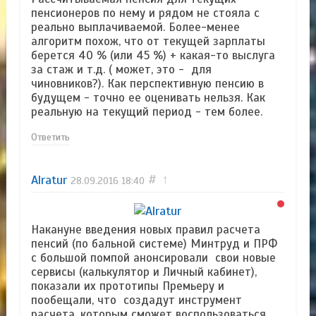
пенсионеров по нему и рядом не стояла с
реально выплачиваемой. Более-менее
алгоритм похож, что от текущей зарплаты
берется 40 % (или 45 %) + какая-то выслуга
за стаж и т.д. ( может, это - для
чиновников?). Как перспективную пенсию в
будущем - точно ее оценивать нельзя. Как
реальную на текущий период - тем более.
Ответить
Alratur
#
↑
28.09.2016
18:40
Накануне введения новых правил расчета
пенсий (по бальной системе) Минтруд и ПРФ
с большой помпой анонсировали свои новые
сервисы (калькулятор и Личный кабинет),
показали их прототипы Премьеру и
пообещали, что создадут инструмент
расчета, которым сможет воспользоваться