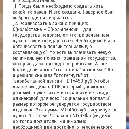
его разработчиков:
_1. Тогда было необходимо создать хоть
какой-то закон. И его создали. Наверное был
выбран один из вариантов.
_2. Реализовать в законе принцип:
0(ноль)стажа = 0(ноль)пенсии для
государства неприемлем (тогда зачем нам
нужно такое государство?). Необходимо было
организовать в пенсии "социальную
составляющую", то есть выплачивать некую
минимальную пенсию гражданам государства,
которые даже никогда не работали. А где
брать деньги для "этого дела" и сколько? Вот
и решили сначала "отстегнуть" от
"заработанной пенсии" БЧ=450 руб (чтобы
она не входила в РПК, который у каждого
разный), а уже затем возвращать ее в виде
одинаковой для всех "социальной доплаты",
размер которой регулируется государством
отдельно. Эта сумма БЧ=450 руб фигурирует в
пункте 1 статьи 30 закона N173-Ф3 (видимо
ее тогда посчитали минимально
необходимой для достойного человеческого