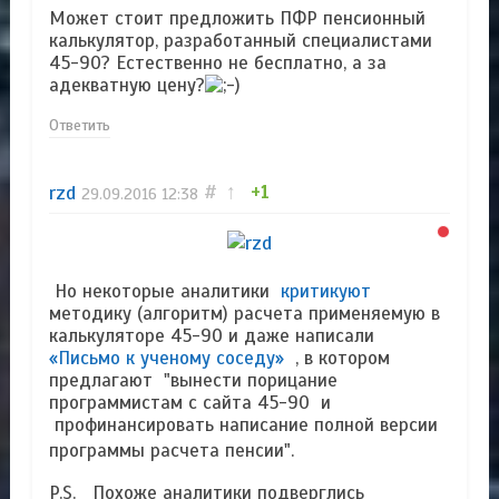
Может стоит предложить ПФР пенсионный
калькулятор, разработанный специалистами
45-90? Естественно не бесплатно, а за
адекватную цену?
Ответить
rzd
#
↑
+1
29.09.2016
12:38
Но некоторые аналитики
критикуют
методику (алгоритм) расчета применяемую в
калькуляторе 45-90 и даже написали
«Письмо к ученому соседу»
, в котором
предлагают "вынести порицание
программистам с сайта 45-90 и
профинансировать написание полной версии
программы расчета пенсии"
.
P.S. Похоже аналитики подверглись