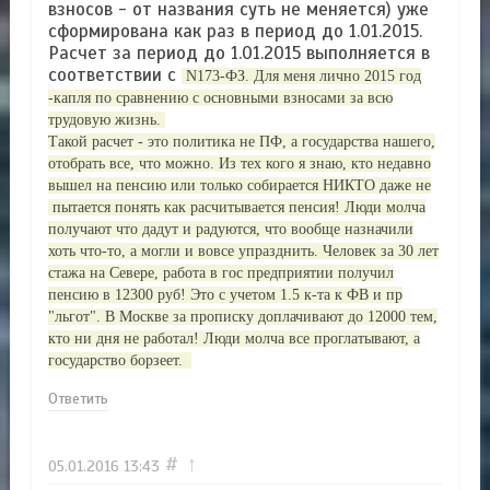
взносов - от названия суть не меняется) уже
сформирована как раз в период до 1.01.2015.
Расчет за период до 1.01.2015 выполняется в
соответствии с
N
173-ФЗ. Для меня лично 2015 год
-капля по сравнению с основными взносами за всю
трудовую жизнь.
Такой расчет - это политика не ПФ, а государства нашего,
отобрать все, что можно. Из тех кого я знаю, кто недавно
вышел на пенсию или только собирается НИКТО даже не
пытается понять как расчитывается пенсия! Люди молча
получают что дадут и радуются, что вообще назначили
хоть что-то, а могли и вовсе упразднить. Человек за 30 лет
стажа на Севере, работа в гос предприятии получил
пенсию в 12300 руб! Это с учетом 1.5 к-та к ФВ и пр
"льгот". В Москве за прописку доплачивают до 12000 тем,
кто ни дня не работал! Люди молча все проглатывают, а
государство борзеет.
Ответить
#
↑
05.01.2016
13:43