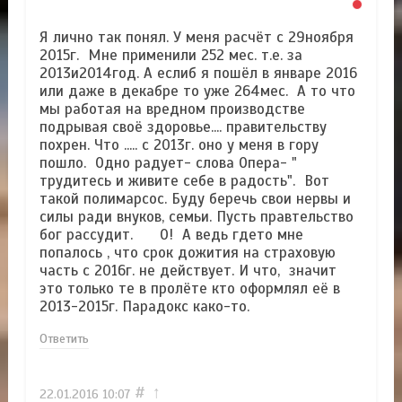
Я лично так понял. У меня расчёт с 29ноября
2015г. Мне применили 252 мес. т.е. за
2013и2014год. А еслиб я пошёл в январе 2016
или даже в декабре то уже 264мес. А то что
мы работая на вредном производстве
подрывая своё здоровье.... правительству
похрен. Что ..... с 2013г. оно у меня в гору
пошло. Одно радует- слова Опера- "
трудитесь и живите себе в радость". Вот
такой полимарсос. Буду беречь свои нервы и
силы ради внуков, семьи. Пусть правтельство
бог рассудит. О! А ведь гдето мне
попалось , что срок дожития на страховую
часть с 2016г. не действует. И что, значит
это только те в пролёте кто оформлял её в
2013-2015г. Парадокс како-то.
Ответить
#
↑
22.01.2016
10:07