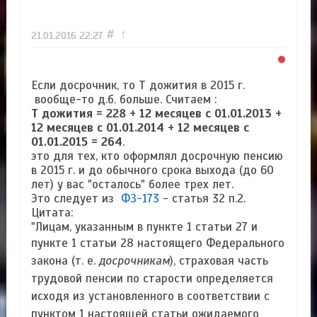
#
↑
21.01.2016
22:27
Если досрочник, то Т дожития в 2015 г.
вообще-то д.б. больше. Считаем :
Т дожития = 228 + 12 месяцев с 01.01.2013 +
12 месяцев с 01.01.2014 + 12 месяцев с
01.01.2015 = 264
.
это для тех, кто оформлял досрочную пенсию
в 2015 г. и до обычного срока выхода (до 60
лет) у вас "осталось" более трех лет.
Это следует из
ФЗ-173
- статья 32 п.2.
Цитата:
"Лицам, указанным в пункте 1 статьи 27 и
пункте 1 статьи 28 настоящего
Федерального
закона (т. е.
досрочникам
), страховая часть
трудовой пенсии по старости определяется
исходя
из установленного в соответствии с
пунктом 1 настоящей статьи ожидаемого