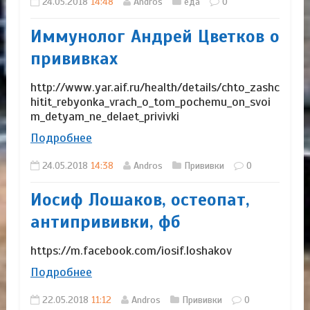
24.05.2018
14:48
Andros
еда
0
Иммунолог Андрей Цветков о
прививках
http://www.yar.aif.ru/health/details/chto_zashc
hitit_rebyonka_vrach_o_tom_pochemu_on_svoi
m_detyam_ne_delaet_privivki
Подробнее
24.05.2018
14:38
Andros
Прививки
0
Иосиф Лошаков, остеопат,
антипрививки, фб
https://m.facebook.com/iosif.loshakov
Подробнее
22.05.2018
11:12
Andros
Прививки
0