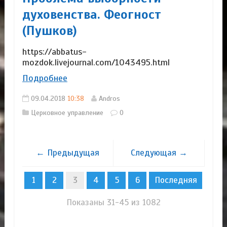
духовенства. Феогност
(Пушков)
https://abbatus-
mozdok.livejournal.com/1043495.html
Подробнее
09.04.2018
10:38
Andros
Церковное управление
0
← Предыдущая
Следующая →
1
2
3
4
5
6
Последняя
Показаны 31-45 из 1082