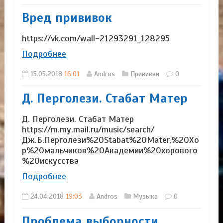
Вред прививок
https://vk.com/wall-21293291_128295
Подробнее
15.05.2018
16:01
Andros
Прививки
0
Д. Перголези. Стабат Матер
Д. Перголези. Стабат Матер
https://m.my.mail.ru/music/search/
Дж.Б.Перголези%20Stabat%20Mater,%20Хо
р%20мальчиков%20Академии%20хорового
%20искусства
Подробнее
24.04.2018
19:03
Andros
Музыка
0
Проблема выборности